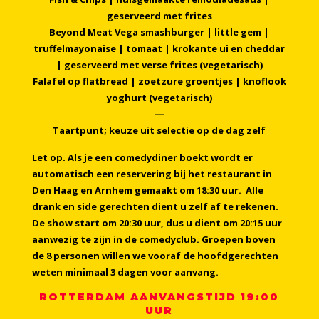
geserveerd met frites
Beyond Meat Vega smashburger | little gem |
truffelmayonaise | tomaat | krokante ui en cheddar
| geserveerd met verse frites (vegetarisch)
Falafel op flatbread | zoetzure groentjes | knoflook
yoghurt (vegetarisch)
—
Taartpunt; keuze uit selectie op de dag zelf
Let op. Als je een comedydiner boekt wordt er
automatisch een reservering bij het restaurant in
Den Haag en Arnhem gemaakt om 18:30 uur. Alle
drank en side gerechten dient u zelf af te rekenen.
De show start om 20:30 uur, dus u dient om 20:15 uur
aanwezig te zijn in de comedyclub.
Groepen boven
de 8 personen willen we vooraf de hoofdgerechten
weten minimaal 3 dagen voor aanvang.
ROTTERDAM AANVANGSTIJD 19:00
UUR