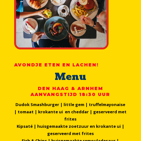
AVONDJE ETEN EN LACHEN!
Menu
DEN HAAG & ARNHEM
AANVANGSTIJD 18:30 UUR
Dudok Smashburger | little gem | truffelmayonaise
| tomaat | krokante ui en cheddar | geserveerd met
frites
Kipsaté | huisgemaakte zoetzuur en krokante ui |
geserveerd met frites
Fish & Chips | huisgemaakte remouladesaus |