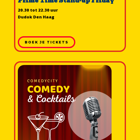
Prime Time Stand-up Friday
20.30 tot 22.30 uur
Dudok Den Haag
BOEK JE TICKETS